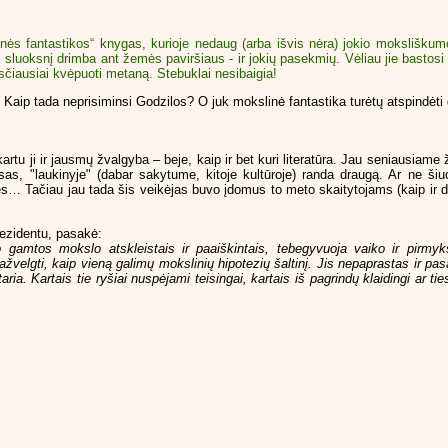
nės fantastikos“ knygas, kurioje nedaug (arba išvis nėra) jokio moksliškumo
luoksnį drimba ant žemės paviršiaus - ir jokių pasekmių. Vėliau jie bastosi 
asčiausiai kvėpuoti metaną. Stebuklai nesibaigia!
 Kaip tada neprisiminsi Godzilos? O juk mokslinė fantastika turėtų atspindėti 
rtu ji ir jausmų žvalgyba – beje, kaip ir bet kuri literatūra. Jau seniausiame
sas, "laukinyje" (dabar sakytume, kitoje kultūroje) randa draugą. Ar ne šiuo
Tačiau jau tada šis veikėjas buvo įdomus to meto skaitytojams (kaip ir daba
ezidentu, pasakė:
jo gamtos mokslo atskleistais ir paaiškintais, tebegyvuoja vaiko ir pirmy
ažvelgti, kaip vieną galimų mokslinių hipotezių šaltinį. Jis nepaprastas ir pa
taria. Kartais tie ryšiai nuspėjami teisingai, kartais iš pagrindų klaidingi ar 