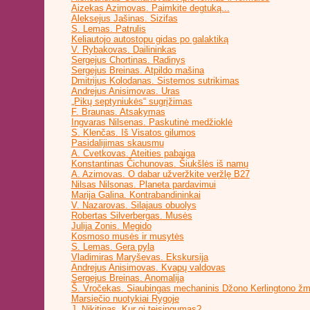
Aizekas Azimovas. Paimkite degtuką...
Aleksejus Jašinas. Sizifas
S. Lemas. Patrulis
Keliautojo autostopu gidas po galaktiką
V. Rybakovas. Dailininkas
Sergejus Chortinas. Radinys
Sergejus Breinas. Atpildo mašina
Dmitrijus Kolodanas. Sistemos sutrikimas
Andrejus Anisimovas. Uras
„Pikų septyniukės“ sugrįžimas
F. Braunas. Atsakymas
Ingvaras Nilsenas. Paskutinė medžioklė
S. Klenčas. Iš Visatos gilumos
Pasidalijimas skausmu
A. Cvetkovas. Ateities pabaiga
Konstantinas Čichunovas. Šiukšlės iš namų
A. Azimovas. O dabar užveržkite veržlę B27
Nilsas Nilsonas. Planeta pardavimui
Marija Galina. Kontrabandininkai
V. Nazarovas. Silajaus obuolys
Robertas Silverbergas. Musės
Julija Zonis. Megido
Kosmoso musės ir musytės
S. Lemas. Gera pyla
Vladimiras Maryševas. Ekskursija
Andrejus Anisimovas. Kvapų valdovas
Sergejus Breinas. Anomalija
Š. Vročekas. Siaubingas mechaninis Džono Kerlingtono ž
Marsiečio nuotykiai Rygoje
J. Nikitinas. Kur gi teisingumas?