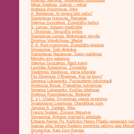
Albertas Šatrovas. Nusikaltėlio fotorobotas
Nikas Sredinas. Galvoti – reikia!
Andrejus Anisimovas. Arka
A. Beliajevas. Ar lengva būti vėžiu?
Stanislavas Ivanovas. Ramanas
Valerijus Gvozdėjus. Žvaigždžių lopšys
S. Lemas. Setauro medžioklė
I. Okstonas. Skruzdžių pyktis
Stanislovas Lemas. Mokomasis skrydis
Dmitrijus Volodichinas. Mieloji
Ž. A. Roni-vyresnysis. Žvaigždžių klajūnai
Strugackiai. Šeši degtukai
Viačeslavas Nazarovas. Suprų sukilimas
Mėnulio urvų pabaisos
Valerijus Gvozdėjus. Rasti kurmį
Leonidas Kaganovas. Žmogėdra
Vladimiras Vasiljevas. Varna kišenėje
Fitz-Džeimsas O‘Brajenas. Kas tai buvo?
Sergejus Lukjanenko. Pusiaudienio fokstrotas
)
Ambrozas Birsas. Prakeiktas sutvėrimas
Sergejus Lukjanenko. Kurčias telefonas
Andrejus Krasnobajevas. Bedugnė
E. ir I. Chaliai. Gyvenimas vietoje gyvenimo
Sviatoslavas Loginovas. Olandiškas sūris
Janušas A. Zaidelis. Riba
Francis Godwin. Žmogus Mėnulyje
Strugackiai. Antrasis marsiečių antplūdis
Edgaras Alanas Po. Kažkokio Hanso Pfaalio nepaprasti nut
Sapnas arba Johano Keplerio pomirtinis rašinys apie Mėnul
Strugackiai. Kaip žuvo Kangas