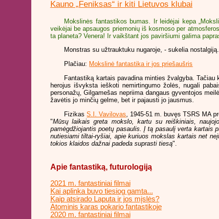
Kauno „Feniksas“ ir kiti Lietuvos klubai
Mokslinės fantastikos bumas. Ir leidėjai kepa „Moksli
veikėjai be apsaugos priemonių iš kosmoso per atmosferos s
ta planeta? Venera! Ir vaikštant jos paviršiumi galima papr
Monstras su užtrauktuku nugaroje, - sukelia nostalgiją.
Plačiau:
Mokslinė fantastika ir jos priešaušris
Fantastiką kartais pavadina minties žvalgyba. Tačiau ka
herojus išvyksta ieškoti nemirtingumo žolės, nugali pabai
personažų, Gilgamešas nepriima dangaus gyventojos meilės… 
žavėtis jo minčių gelme, bet ir pajausti jo jausmus.
Fizikas
S.I. Vavilovas
, 1945-51 m. buvęs TSRS MA pr
"
Mūsų laikais greta mokslo, kartu su reiškiniais, naujo
pamėgdžiojantis poetų pasaulis. Į tą pasaulį verta kartais p
nutiesiami tiltai-ryšiai, apie kuriuos mokslas kartais net neį
tokios klaidos dažnai padeda suprasti tiesą
".
Apie fantastiką, futurologiją
2021 m. fantastiniai filmai
Kai aplinka buvo tiesiog gamta...
Kaip atsirado Laputa ir jos mįslės?
Atominis karas pokario fantastikoje
2020 m. fantastiniai filmai