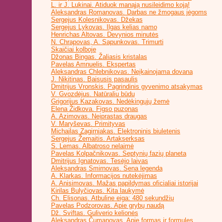
L. ir J. Lukinai. Atiduok manąją nusileidimo koją!
Aleksandras Romanovas. Darbas ne žmogaus jėgoms
Sergejus Kolesnikovas. Džekas
Sergejus Lykovas. Ilgas kelias namo
Henrichas Altovas. Devynios minutės
N. Chrapovas, A. Sapunkovas. Trimurti
Skaičiai kolboje
Džonas Bingas. Žaliasis kristalas
Pavelas Amnuelis. Ekspertas
Aleksandras Chlebnikovas. Neįkainojama dovana
J. Nikitinas. Baisusis pasaulis
Dmitrijus Vronskis. Pagrindinis gyvenimo atsakymas
V. Gvozdėjus. Natūraliu būdu
Grigorijus Kazakovas. Nedėkingųjų žemė
Elena Židkova. Figso puzonas
A. Azimovas. Neįprastas draugas
V. Maryševas. Primityvas
Michailas Zagirniakas. Elektroninis biuletenis
Sergejus Žemaitis. Artakserksas
S. Lemas. Albatroso nelaimė
Pavelas Kolpačnikovas. Septynių fazių planeta
Dmitrijus Ignatovas. Tesėjo laivas
Aleksandras Smirnovas. Sena legenda
A. Klarkas. Informacijos nutekėjimas
A. Anisimovas. Mažas papildymas oficialiai istorijai
Kirilas Bulyčiovas. Kita laukymė
Ch. Elisonas. Atbuline eiga: 480 sekundžių
Pavelas Podzorovas. Apie grybų naudą
Dž. Sviftas. Guliverio kelionės
Aleksandras Čumanovas. Apie formas ir formules