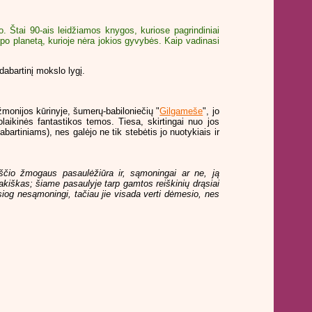
. Štai 90-ais leidžiamos knygos, kuriose pagrindiniai
po planetą, kurioje nėra jokios gyvybės. Kaip vadinasi
dabartinį mokslo lygį.
 žmonijos kūrinyje, šumerų-babiloniečių "
Gilgameše
", jo
laikinės fantastikos temos. Tiesa, skirtingai nuo jos
rtiniams), nes galėjo ne tik stebėtis jo nuotykiais ir
kščio žmogaus pasaulėžiūra ir, sąmoningai ar ne, ją
sakiškas; šiame pasaulyje tarp gamtos reiškinių drąsiai
tiesiog nesąmoningi, tačiau jie visada verti dėmesio, nes