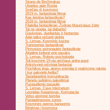
Sirano de Beržerakas
Utopijos apie Rusiją
Svečias iš kosmoso
2019 m. fantastiniai filmai
Kas leistina fantastikoje?
2018 m. fantastiniai filmai
Filatelija fantastikoje: Žydrojo Mauricijaus žūtis
Tai ne utopija, tai dabartis!
Gaskonas, dueliantas ir fantastas
Apie taiką nešantį ginklą
S. Lemas. Kosminis kazino
Transportas fantastikoje
Pirmosios astronautės fantastikoje
Atgalinė kelionė prie pasakų
S. Lemas. Robotų psichologija
Toji kosminė 19-ojo amžiaus antra pusė
Ankstyvieji rašytojai fantastai
Psichikos jėga, atomo energija ir reaktyvine raketa
Į kur pakvietė Aelita?
Tarpplanetinė komunikacija
Planetų judėjimo pakeitimai
Pusiaudienio pasaulis
S. Lemas. Cave Internetum
Leonidas Kaganovas. Komutacija
Velso atominė bomba
Paslaptingosios zonos
Kosminės operos bangomis
Bėgimas į kosmosą