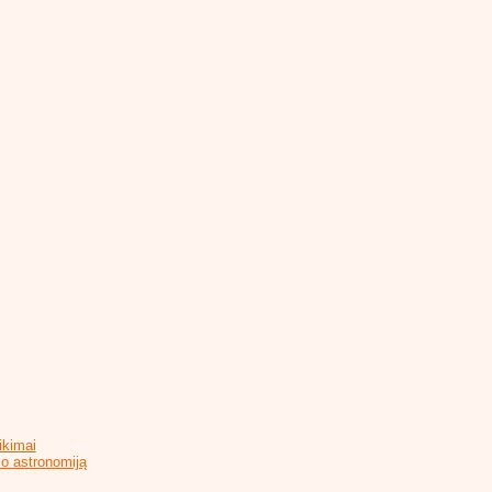
ikimai
io astronomiją