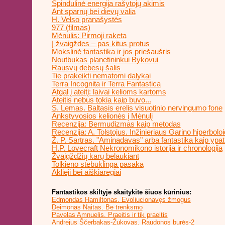
Spindulinė energija rašytojų akimis
Ant sparnų bei dievų valia
H. Velso pranašystės
977 (filmas)
Mėnulis: Pirmoji raketa
Į žvaigždes – pas kitus protus
Mokslinė fantastika ir jos priešaušris
Noutbukas planetininkui Bykovui
Rausvų debesų šalis
Tie prakeikti nematomi dalykai
Terra Incognita ir Terra Fantastica
Atgal į ateitį: laivai kelioms kartoms
Ateitis nebus tokia kaip buvo...
S. Lemas. Baltasis erelis visuotinio nervingumo fone
Ankstyvosios kelionės į Mėnulį
Recenzija: Bermudizmas kaip metodas
Recenzija: A. Tolstojus. Inžinieriaus Garino hiperbolo
Ž. P. Sartras. "Aminadavas" arba fantastika kaip ypat
H.P. Lovecraft Nekronomikono istorija ir chronologija
Žvaigždžių karų belaukiant
Tolkieno stebuklinga pasaka
Aklieji bei aiškiaregiai
Fantastikos skiltyje skaitykite šiuos kūrinius:
Edmondas Hamiltonas. Evoliucionavęs žmogus
Deimonas Naitas. Be trenksmo
Pavelas Amnuelis. Praeitis ir tik praeitis
Andrejus Ščerbakas-Žukovas. Raudonos burės-2