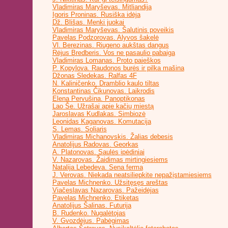
Vladimiras Maryševas. Mitliandija
Igoris Proninas. Rusiška idėja
Dž. Blišas. Menki juokai
Vladimiras Maryševas. Šalutinis poveikis
Pavelas Podzorovas. Alyvos šakelė
Vl. Berezinas. Riugeno aukštas dangus
Rėjus Bredberis. Vos ne pasaulio pabaiga
Vladimiras Lomanas. Proto paieškos
P. Kopylova. Raudonos burės ir pilka mašina
Džonas Sledekas. Ralfas 4F
N. Kaliničenko. Dramblio kaulo tiltas
Konstantinas Čikunovas. Laikrodis
Elena Pervušina. Panoptikonas
Lao Še. Užrašai apie kačių miestą
Jaroslavas Kudlakas. Simbiozė
Leonidas Kaganovas. Komutacija
S. Lemas. Soliaris
Vladimiras Michanovskis. Žalias debesis
Anatolijus Radovas. Georkas
A. Platonovas. Saulės įpėdiniai
V. Nazarovas. Žaidimas mirtingiesiems
Natalija Lebedeva. Sena ferma
J. Verovas. Niekada neatsiliepkite nepažįstamiesiems
Pavelas Michnenko. Užsitęsęs areštas
Viačeslavas Nazarovas. Pažeidėjas
Pavelas Michnenko. Etiketas
Anatolijus Šalinas. Futurija
B. Rudenko. Nugalėtojas
V. Gvozdėjus. Pabėgimas