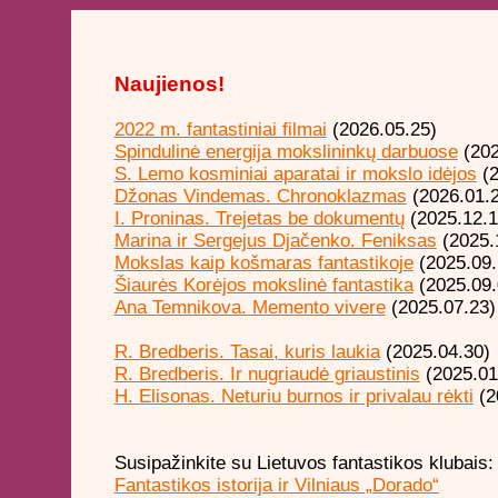
Naujienos!
2022 m. fantastiniai filmai
(2026.05.25)
Spindulinė energija mokslininkų darbuose
(202
S. Lemo kosminiai aparatai ir mokslo idėjos
(2
Džonas Vindemas. Chronoklazmas
(2026.01.
I. Proninas. Trejetas be dokumentų
(2025.12.1
Marina ir Sergejus Djačenko. Feniksas
(2025.
Mokslas kaip košmaras fantastikoje
(2025.09.
Šiaurės Korėjos mokslinė fantastika
(2025.09.
Ana Temnikova. Memento vivere
(2025.07.23)
R. Bredberis. Tasai, kuris laukia
(2025.04.30)
R. Bredberis. Ir nugriaudė griaustinis
(2025.01
H. Elisonas. Neturiu burnos ir privalau rėkti
(2
Susipažinkite su Lietuvos fantastikos klubais:
Fantastikos istorija ir Vilniaus „Dorado“